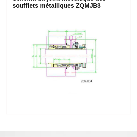
soufflets métalliques ZQMJB3