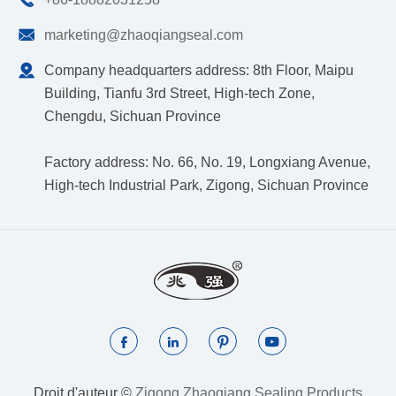

marketing@zhaoqiangseal.com

Company headquarters address: 8th Floor, Maipu
Building, Tianfu 3rd Street, High-tech Zone,
Chengdu, Sichuan Province
Factory address: No. 66, No. 19, Longxiang Avenue,
High-tech Industrial Park, Zigong, Sichuan Province




Droit d'auteur ©
Zigong Zhaoqiang Sealing Products