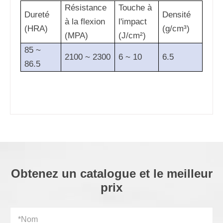
Résistance
Touche à
Dureté
Densité
à la flexion
l'impact
(HRA)
(g/cm³)
(MPA)
(J/cm²)
85 ~
2100 ~ 2300
6 ~ 10
6.5
86.5
Obtenez un catalogue et le meilleur
prix