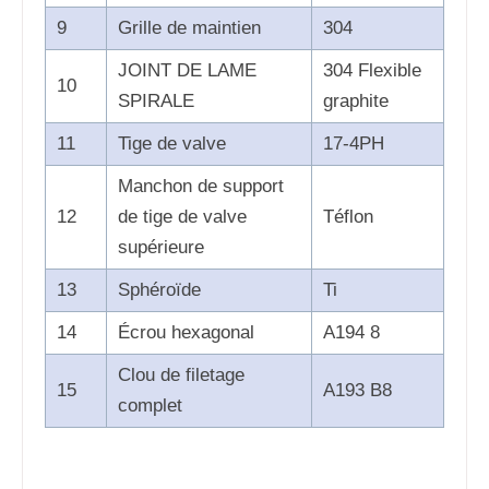
9
Grille de maintien
304
JOINT DE LAME
304 Flexible
10
SPIRALE
graphite
11
Tige de valve
17-4PH
Manchon de support
12
de tige de valve
Téflon
supérieure
13
Sphéroïde
Ti
14
Écrou hexagonal
A194 8
Clou de filetage
15
A193 B8
complet