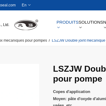
seal.com
En

PRODUITS
SOLUTIONS
N


x mécaniques pour pompes
LSZJW Double joint mécanique
Joint à gaz sec pour compresseurs à vis
LSZJW Doubl
pour pompe
Copes d'application
Moyen: pâte d'oxyde d'alumi
usées, etc.