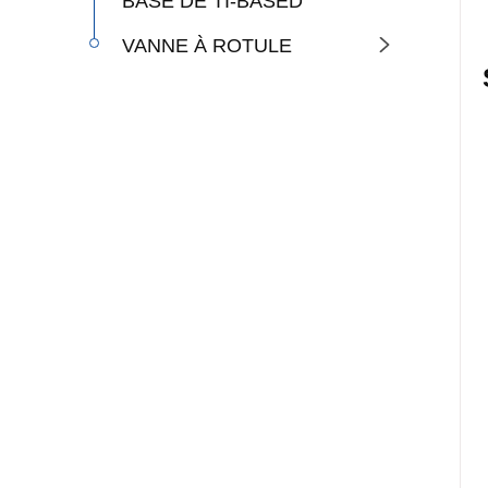
BASE DE TI-BASED
VANNE À ROTULE
