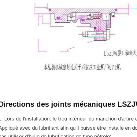
Directions des joints mécaniques LS
1. Lors de l'installation, le trou intérieur du manchon d'arbre e
Appliqué avec du lubrifiant afin qu'il puisse être installé en
pas utiliser d'huile de lubrification de type pétrole)