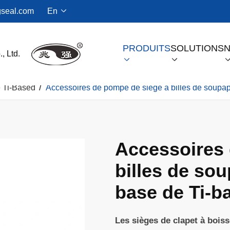
seal.com
En

PRODUITS
SOLUTIONS
N


e Ti-Based
Accessoires de pompe de siège à billes de soupa
Joint à gaz sec pour compresseurs à vis
Accessoires 
billes de so
base de Ti-b
Les sièges de clapet à bois