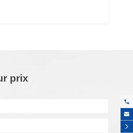
r prix


